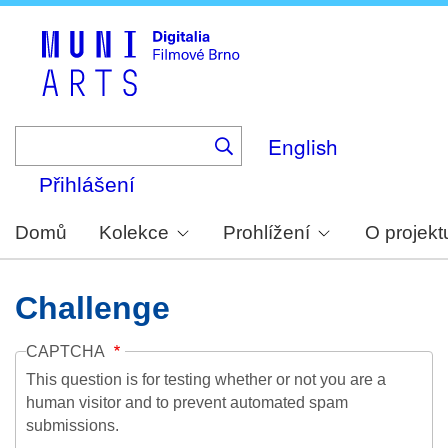
Skip
to
main
content
English
Přihlášení
Domů
Kolekce
Prohlížení
O projekt
Challenge
CAPTCHA
This question is for testing whether or not you are a
human visitor and to prevent automated spam
submissions.