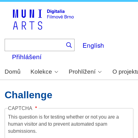
Skip
to
main
content
English
Přihlášení
Domů
Kolekce
Prohlížení
O projekt
Challenge
CAPTCHA
This question is for testing whether or not you are a
human visitor and to prevent automated spam
submissions.