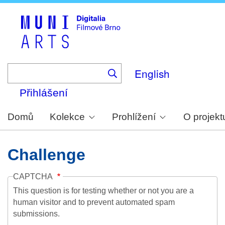
Skip
to
main
content
English
Přihlášení
Domů
Kolekce
Prohlížení
O projekt
Challenge
CAPTCHA
This question is for testing whether or not you are a
human visitor and to prevent automated spam
submissions.