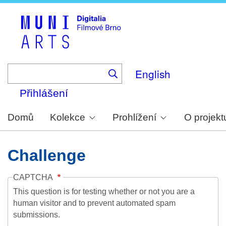
Skip
to
main
content
English
Přihlášení
Domů
Kolekce
Prohlížení
O projekt
Challenge
CAPTCHA
This question is for testing whether or not you are a
human visitor and to prevent automated spam
submissions.