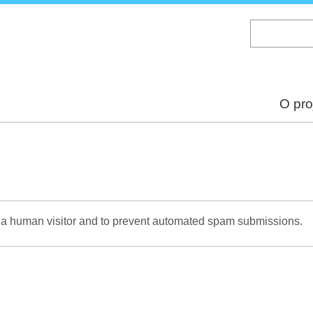
Skip
to
main
content
O pro
re a human visitor and to prevent automated spam submissions.