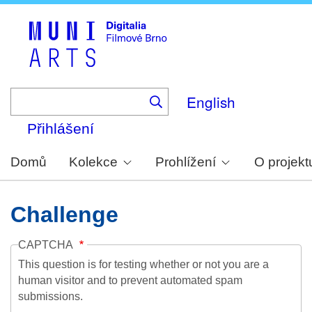
Skip
to
main
content
English
Přihlášení
Domů
Kolekce
Prohlížení
O projekt
Challenge
CAPTCHA
This question is for testing whether or not you are a
human visitor and to prevent automated spam
submissions.