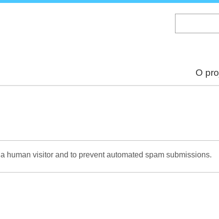
Skip
to
main
content
O pro
re a human visitor and to prevent automated spam submissions.