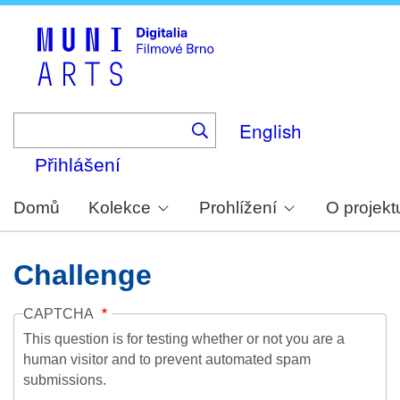
Skip
to
main
content
English
Přihlášení
Domů
Kolekce
Prohlížení
O projekt
Challenge
CAPTCHA
This question is for testing whether or not you are a
human visitor and to prevent automated spam
submissions.