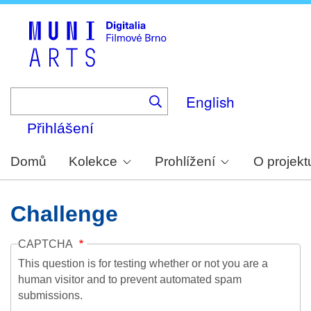
Skip
to
main
content
English
Přihlášení
Domů
Kolekce
Prohlížení
O projekt
Challenge
CAPTCHA
This question is for testing whether or not you are a
human visitor and to prevent automated spam
submissions.