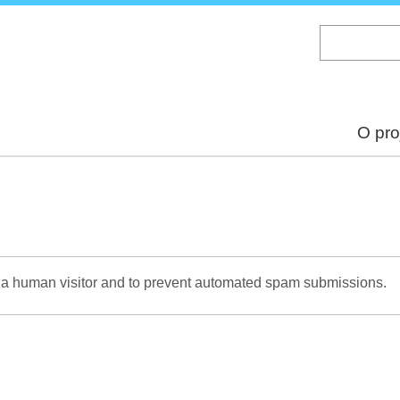
Skip
to
main
content
O pro
re a human visitor and to prevent automated spam submissions.