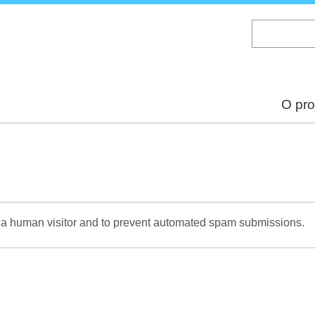
Skip
to
main
content
O pro
re a human visitor and to prevent automated spam submissions.