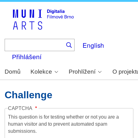
Skip
to
main
content
English
Přihlášení
Domů
Kolekce
Prohlížení
O projekt
Challenge
CAPTCHA
This question is for testing whether or not you are a
human visitor and to prevent automated spam
submissions.