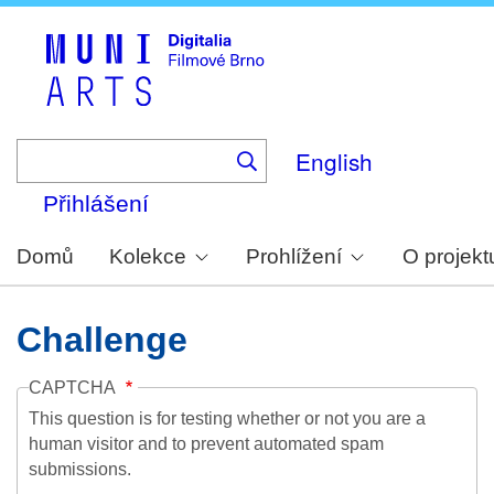
Skip
to
main
content
English
Přihlášení
Domů
Kolekce
Prohlížení
O projekt
Challenge
CAPTCHA
This question is for testing whether or not you are a
human visitor and to prevent automated spam
submissions.