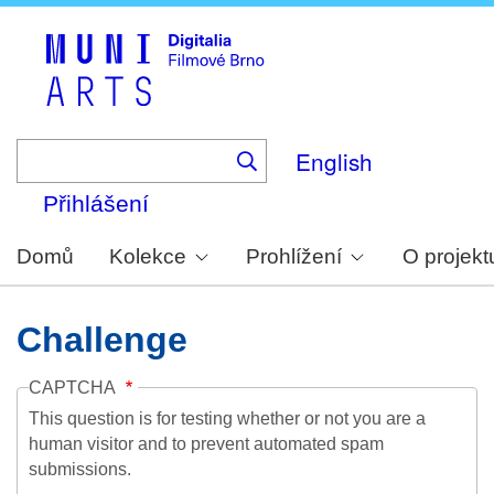
Skip
to
main
content
English
Přihlášení
Domů
Kolekce
Prohlížení
O projekt
Challenge
CAPTCHA
This question is for testing whether or not you are a
human visitor and to prevent automated spam
submissions.