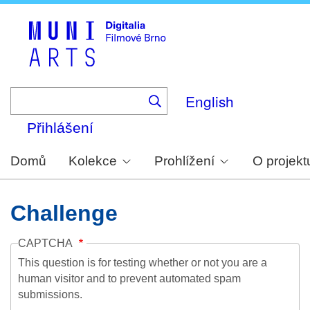
Skip
to
main
content
English
Přihlášení
Domů
Kolekce
Prohlížení
O projekt
Challenge
CAPTCHA
This question is for testing whether or not you are a
human visitor and to prevent automated spam
submissions.