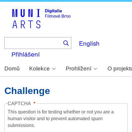
Skip
to
main
content
English
Přihlášení
Domů
Kolekce
Prohlížení
O projekt
Challenge
CAPTCHA
This question is for testing whether or not you are a
human visitor and to prevent automated spam
submissions.