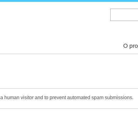
Skip
to
main
content
O pro
re a human visitor and to prevent automated spam submissions.