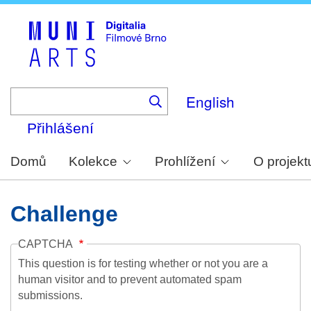
Skip
to
main
content
English
Přihlášení
Domů
Kolekce
Prohlížení
O projekt
Challenge
CAPTCHA
This question is for testing whether or not you are a
human visitor and to prevent automated spam
submissions.