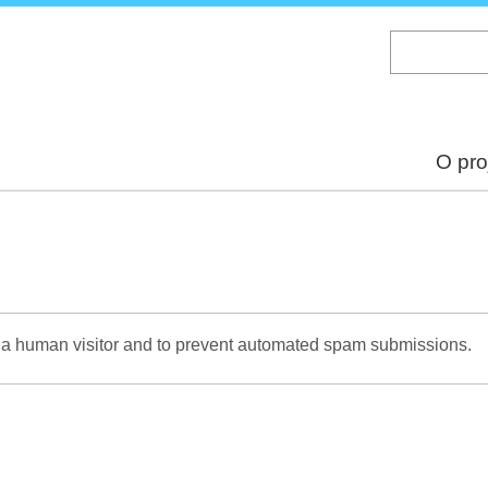
Skip
to
main
content
O pro
re a human visitor and to prevent automated spam submissions.