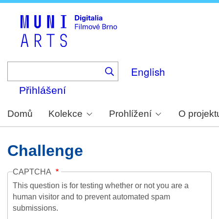
Skip
to
main
content
English
Přihlášení
Domů
Kolekce
Prohlížení
O projekt
Challenge
CAPTCHA
This question is for testing whether or not you are a
human visitor and to prevent automated spam
submissions.