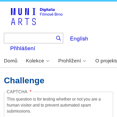
Skip
to
main
content
English
Přihlášení
Domů
Kolekce
Prohlížení
O projekt
Challenge
CAPTCHA
This question is for testing whether or not you are a
human visitor and to prevent automated spam
submissions.