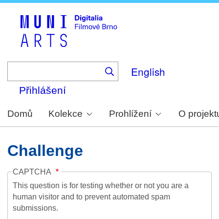
Skip
to
main
content
English
Přihlášení
Domů
Kolekce
Prohlížení
O projekt
Challenge
CAPTCHA
This question is for testing whether or not you are a
human visitor and to prevent automated spam
submissions.