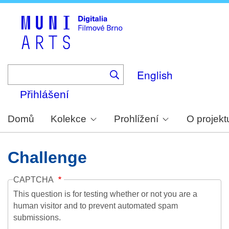
Skip
to
main
content
English
Přihlášení
Domů
Kolekce
Prohlížení
O projekt
Challenge
CAPTCHA
This question is for testing whether or not you are a
human visitor and to prevent automated spam
submissions.