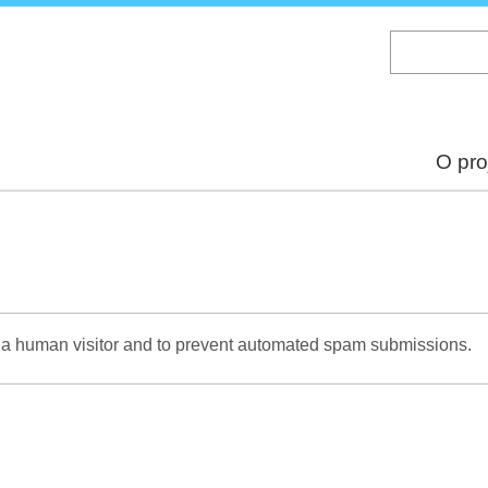
Skip
to
main
content
O pro
re a human visitor and to prevent automated spam submissions.