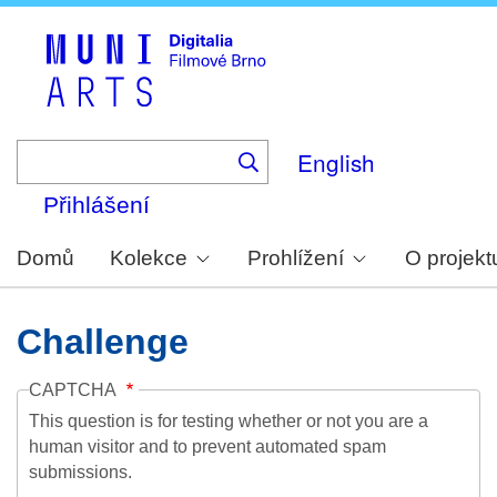
Skip
to
main
content
English
Přihlášení
Domů
Kolekce
Prohlížení
O projekt
Challenge
CAPTCHA
This question is for testing whether or not you are a
human visitor and to prevent automated spam
submissions.