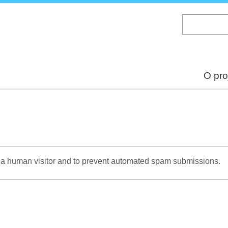
Skip
to
main
content
O pro
re a human visitor and to prevent automated spam submissions.