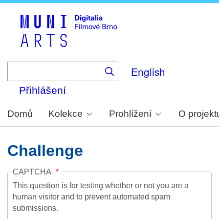
Skip
to
main
content
English
Přihlášení
Domů
Kolekce
Prohlížení
O projekt
Challenge
CAPTCHA
This question is for testing whether or not you are a
human visitor and to prevent automated spam
submissions.