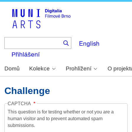
Skip
to
main
content
English
Přihlášení
Domů
Kolekce
Prohlížení
O projekt
Challenge
CAPTCHA
This question is for testing whether or not you are a
human visitor and to prevent automated spam
submissions.