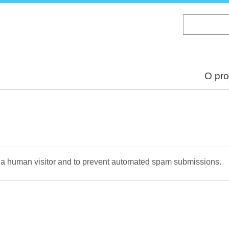
Skip
to
main
content
O pro
re a human visitor and to prevent automated spam submissions.