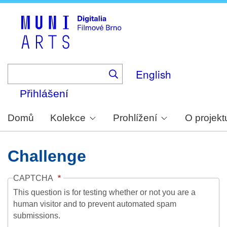
Skip
to
main
content
English
Přihlášení
Domů
Kolekce
Prohlížení
O projekt
Challenge
CAPTCHA
This question is for testing whether or not you are a
human visitor and to prevent automated spam
submissions.