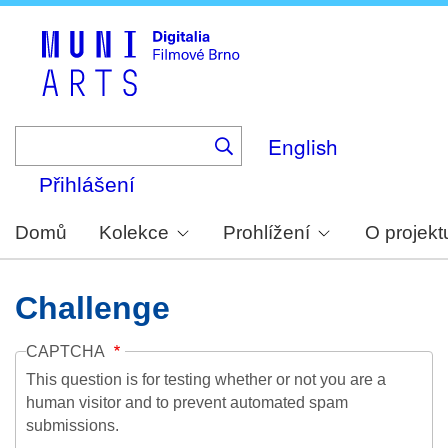
Skip
to
main
content
English
Přihlášení
Domů
Kolekce
Prohlížení
O projekt
Challenge
CAPTCHA
This question is for testing whether or not you are a
human visitor and to prevent automated spam
submissions.