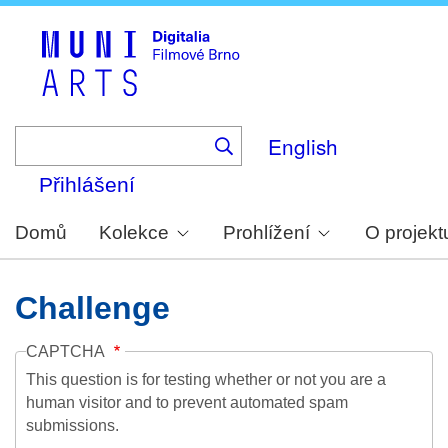
Skip
to
main
content
English
Přihlášení
Domů
Kolekce
Prohlížení
O projekt
Challenge
CAPTCHA
This question is for testing whether or not you are a
human visitor and to prevent automated spam
submissions.