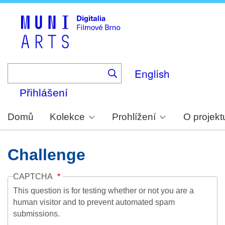
Skip
to
main
content
English
Přihlášení
Domů
Kolekce
Prohlížení
O projekt
Challenge
CAPTCHA
This question is for testing whether or not you are a
human visitor and to prevent automated spam
submissions.