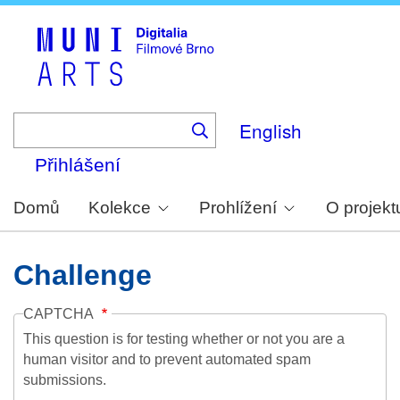
Skip
to
main
content
English
Přihlášení
Domů
Kolekce
Prohlížení
O projekt
Challenge
CAPTCHA
This question is for testing whether or not you are a
human visitor and to prevent automated spam
submissions.