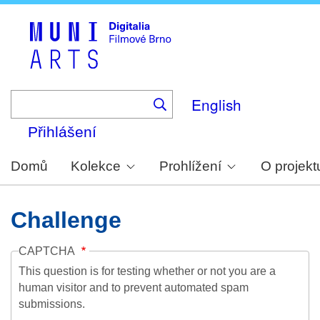
Skip
to
main
content
English
Přihlášení
Domů
Kolekce
Prohlížení
O projekt
Challenge
CAPTCHA
This question is for testing whether or not you are a
human visitor and to prevent automated spam
submissions.