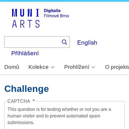
Skip
to
main
content
English
Přihlášení
Domů
Kolekce
Prohlížení
O projekt
Challenge
CAPTCHA
This question is for testing whether or not you are a
human visitor and to prevent automated spam
submissions.