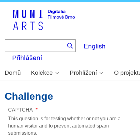
Skip
to
main
content
English
Přihlášení
Domů
Kolekce
Prohlížení
O projekt
Challenge
CAPTCHA
This question is for testing whether or not you are a
human visitor and to prevent automated spam
submissions.