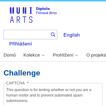
Skip
to
main
content
English
Přihlášení
Domů
Kolekce
Prohlížení
O projekt
Challenge
CAPTCHA
This question is for testing whether or not you are a
human visitor and to prevent automated spam
submissions.