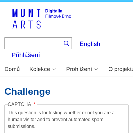
Skip
to
main
content
English
Přihlášení
Domů
Kolekce
Prohlížení
O projekt
Challenge
CAPTCHA
This question is for testing whether or not you are a
human visitor and to prevent automated spam
submissions.