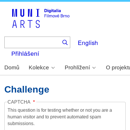
Skip
to
main
content
English
Přihlášení
Domů
Kolekce
Prohlížení
O projekt
Challenge
CAPTCHA
This question is for testing whether or not you are a
human visitor and to prevent automated spam
submissions.