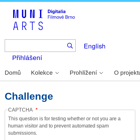
Skip
to
main
content
English
Přihlášení
Domů
Kolekce
Prohlížení
O projekt
Challenge
CAPTCHA
This question is for testing whether or not you are a
human visitor and to prevent automated spam
submissions.