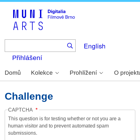
Skip
to
main
content
English
Přihlášení
Domů
Kolekce
Prohlížení
O projekt
Challenge
CAPTCHA
This question is for testing whether or not you are a
human visitor and to prevent automated spam
submissions.