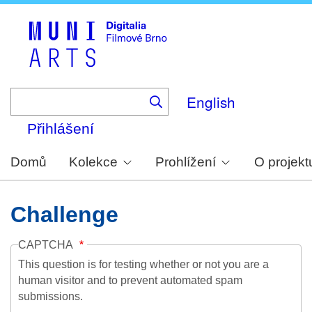
Skip
to
main
content
English
Přihlášení
Domů
Kolekce
Prohlížení
O projekt
Challenge
CAPTCHA
This question is for testing whether or not you are a
human visitor and to prevent automated spam
submissions.