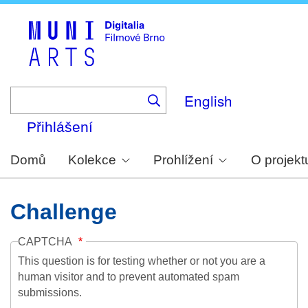
Skip
to
main
content
English
Přihlášení
Domů
Kolekce
Prohlížení
O projekt
Challenge
CAPTCHA
This question is for testing whether or not you are a
human visitor and to prevent automated spam
submissions.