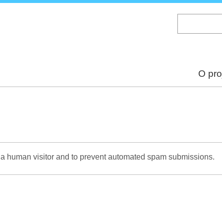
Skip
to
main
content
O pro
re a human visitor and to prevent automated spam submissions.