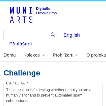
Skip
to
main
content
English
Přihlášení
Domů
Kolekce
Prohlížení
O projekt
Challenge
CAPTCHA
This question is for testing whether or not you are a
human visitor and to prevent automated spam
submissions.