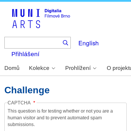
Skip
to
main
content
English
Přihlášení
Domů
Kolekce
Prohlížení
O projekt
Challenge
CAPTCHA
This question is for testing whether or not you are a
human visitor and to prevent automated spam
submissions.