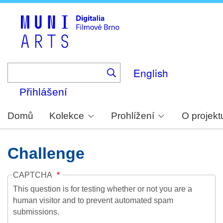
Skip
to
main
content
English
Přihlášení
Domů
Kolekce
Prohlížení
O projekt
Challenge
CAPTCHA
This question is for testing whether or not you are a
human visitor and to prevent automated spam
submissions.