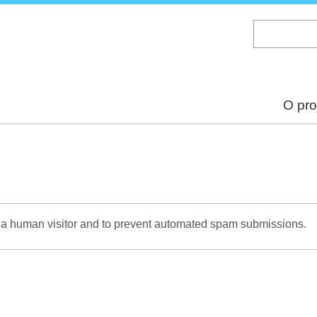
Skip
to
main
content
O pro
re a human visitor and to prevent automated spam submissions.