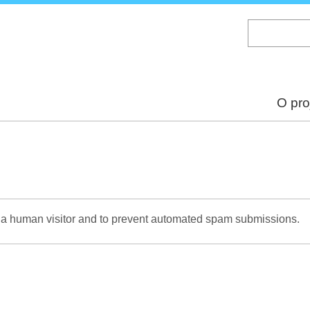
Skip
to
main
content
O pro
re a human visitor and to prevent automated spam submissions.